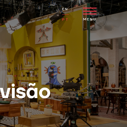
EN
MENU
PT
visão