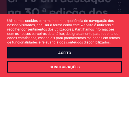
na 30.ª edição dos
Utilizamos cookies para melhorar a experiência de navegação dos
Globos de Ouro
nossos visitantes, analisar a forma como este website é utilizado e
recolher consentimentos dos utilizadores. Partilhamos informações
com os nossos parceiros de análise, designadamente para recolha de
dados estatísticos, essenciais para promovermos melhorias em termos
de funcionalidades e relevância dos conteúdos disponibilizados.
SAIBA MAIS
ACEITO
CONFIGURAÇÕES
Há 18 anos a marcar
a diferença
no mercado audiovisual