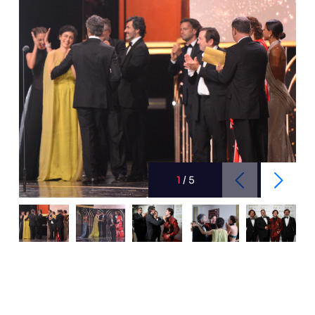
1
/
5