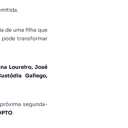
emitida.
ia de uma filha que
o pode transformar
ina Loureiro, José
ustódia Gallego,
a próxima segunda-
OPTO
.