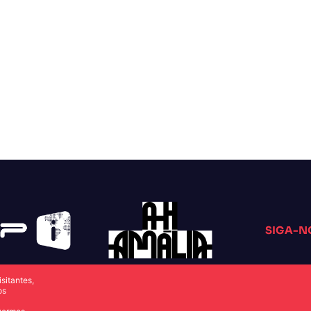
SIGA-N
sitantes,
os