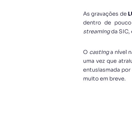
As gravações de
L
dentro de pouco
streaming
da SIC, 
O
casting
a nível 
uma vez que atrai
entusiasmada por 
muito em breve.