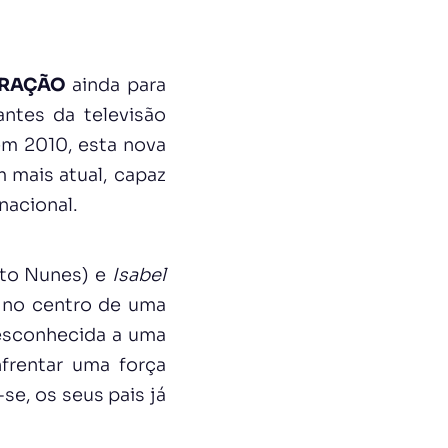
ERAÇÃO
ainda para
ntes da televisão
em 2010, esta nova
 mais atual, capaz
nacional.
rto Nunes) e
Isabel
ê no centro de uma
esconhecida a uma
nfrentar uma força
e, os seus pais já