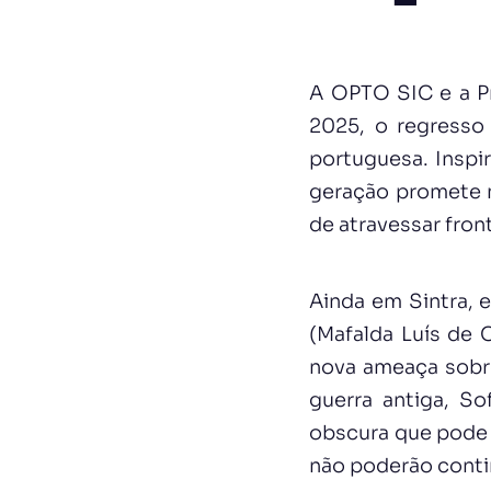
A OPTO SIC e a P
2025, o regresso
portuguesa. Inspi
geração promete m
de atravessar fron
Ainda em Sintra, e
(Mafalda Luís de 
nova ameaça sobr
guerra antiga, So
obscura que pode 
não poderão conti