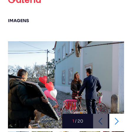
Galeria
IMAGENS
1
/
20