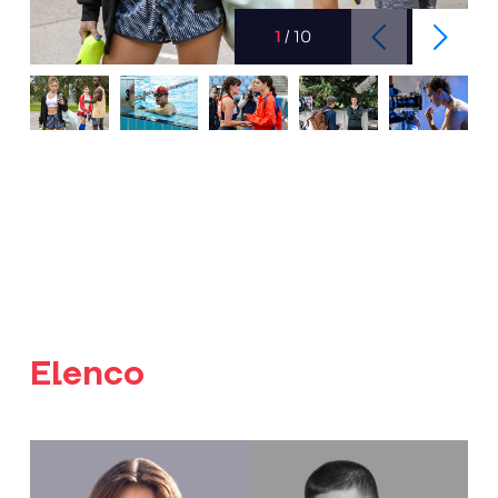
1
/
10
Elenco